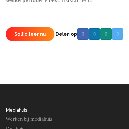
welke periode
je beschikbaar bent.
Solliciteer nu
Delen op
Mediahuis
Werken bij mediahuis
Ons huis