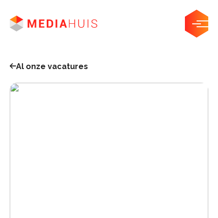
Onze afdelingen
Werken bij mediahuis
Al onze vacatures
Studentenjobs
Stages en traineeships
Youth Lab
Sollicitatieproces
FAQ
Alle jobs & stages