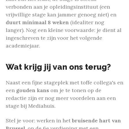
verbonden
aan
je
opleidingsinstituut
(
een
vrijwillige
stage
kan
jammer
genoeg
niet
)
en
duurt
minimaal
8
weken
(idealiter nog
langer)
.
Nog een kleine voorwaarde: je dient al
ingeschreven te zijn voor het volgende
academiejaar.
Wat krijg jij van ons terug?
Naast een fijne stageplek met toffe collega's en
een
gouden kans
om je te tonen op de
redactie zijn er nog meer voordelen aan een
stage bij Mediahuis.
Stel je voor: werken in het
bruisende hart van
Brussel,
op de 6e verdieping met een